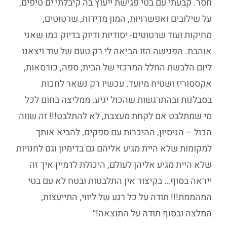
חסר. קבעתי עם בטי פגישת ייעוץ בה קיבלתי ים טיפים,
על שילובים ואפשרויות, המון מדידות, שרטוטים,
מחיקות ועוד שרטוטים- יסודיות ודיוק בדיוק כמו שאני
אוהבת. הפגישה הזו הביאה לי רק טעם של עוד ויצאנו
ליום הלבשת החלל המרכזי של הבית; ספה, כורסאות,
אקססוריז ושטיח מיועד. עכשיו רק נשאר לחכות
בסבלנות ובהתרגשות שהכול יגיע. ממליצה בחום לכל
מי שמתלבט אם לקחת מעצבת, לא להתלבט!!! זה שווה
הכול – הניסיון, ההיכרות עם ספקים, להביא אותך
למקומות שלא היית מגיע אליהם גם בדימיון וגם לחנויות
שלא היית מגיע אליהן לעולם, היכולת לדמיין איך זה
ייראה בסוף… בקיצור אין התלבטות ובטח לא עם בטי
המהממת!!! תודה על כל רגע של ליווי, התייעצות,
המלצה ובסוף תודה על התוצאה!״