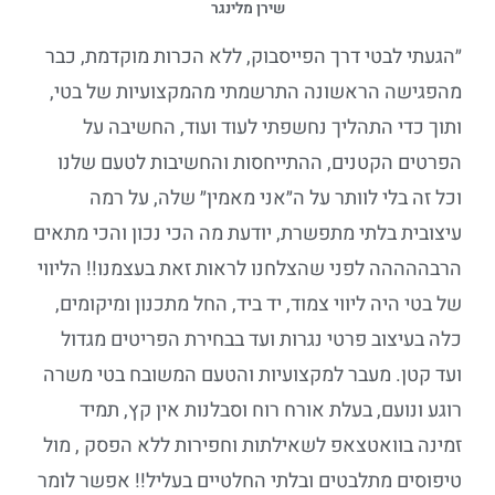
שירן מלינגר
״הגעתי לבטי דרך הפייסבוק, ללא הכרות מוקדמת, כבר
מהפגישה הראשונה התרשמתי מהמקצועיות של בטי,
ותוך כדי התהליך נחשפתי לעוד ועוד, החשיבה על
הפרטים הקטנים, ההתייחסות והחשיבות לטעם שלנו
וכל זה בלי לוותר על ה״אני מאמין״ שלה, על רמה
עיצובית בלתי מתפשרת, יודעת מה הכי נכון והכי מתאים
הרבההההה לפני שהצלחנו לראות זאת בעצמנו!! הליווי
של בטי היה ליווי צמוד, יד ביד, החל מתכנון ומיקומים,
כלה בעיצוב פרטי נגרות ועד בבחירת הפריטים מגדול
ועד קטן. מעבר למקצועיות והטעם המשובח בטי משרה
רוגע ונועם, בעלת אורח רוח וסבלנות אין קץ, תמיד
זמינה בוואטצאפ לשאילתות וחפירות ללא הפסק , מול
טיפוסים מתלבטים ובלתי החלטיים בעליל!! אפשר לומר