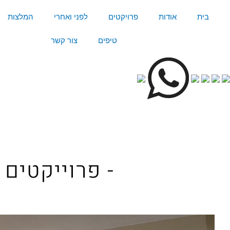
לג
לג
לג
ילוג
בית
אודות
פרויקטים
לפני ואחרי
המלצות
תוכן
תוכן
פוטר
תפריט
טיפים
צור קשר
- פרוייקטים 