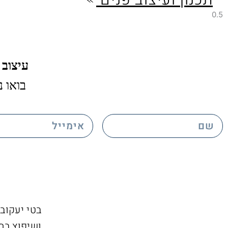
תכנון ועיצוב פנים
עיצוב 
בואו נ
email
name
בטי יעקובס