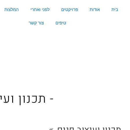
לג
לג
לג
ילוג
בית
אודות
פרויקטים
לפני ואחרי
המלצות
תוכן
תוכן
פוטר
תפריט
טיפים
צור קשר
- תכנון ועי